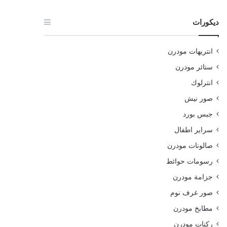
ديكورات
انتريهات مودرن
ستائر مودرن
انترلوك
صور نيش
جبس بورد
سراير اطفال
صالونات مودرن
رسومات حوائط
جزامة مودرن
صور غرف نوم
مطابخ مودرن
ركنات مودرن