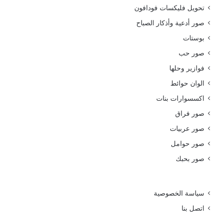
تحويل فليكسات فودافون
صور أدعية وأذكار الصباح
بوستات
صور حب
فوازير وحلها
الوان حوائط
اكسسوارات بنات
صور فراق
صور عربيات
صور حوامل
صور بحبك
سياسة الخصوصية
اتصل بنا