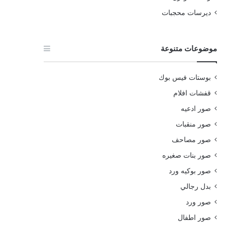
ديرسات محجبات
موضوعات متنوعة
بوستات فيس بوك
قفشات افلام
صور ادعيه
صور منقبات
صور مصاحف
صور بنات صغيره
صور بوكيه ورد
بدل رجالي
صور ورد
صور اطفال