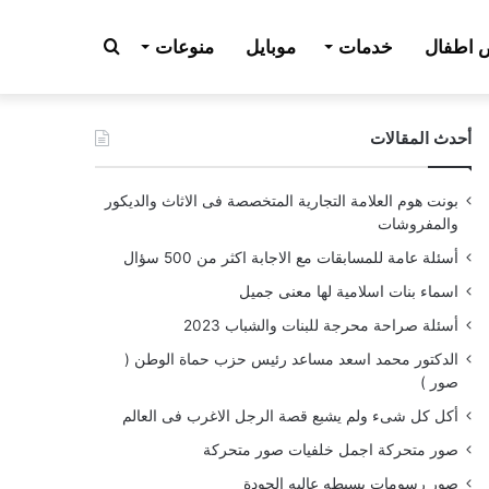
بحث
اطفال
خدمات
موبايل
منوعات
أحدث المقالات
عن
بونت هوم العلامة التجارية المتخصصة فى الاثاث والديكور
والمفروشات
أسئلة عامة للمسابقات مع الاجابة اكثر من 500 سؤال
اسماء بنات اسلامية لها معنى جميل
أسئلة صراحة محرجة للبنات والشباب 2023
الدكتور محمد اسعد مساعد رئيس حزب حماة الوطن (
صور )
أكل كل شىء ولم يشبع قصة الرجل الاغرب فى العالم
صور متحركة اجمل خلفيات صور متحركة
صور رسومات بسيطه عاليه الجودة