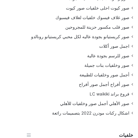
صور كيوت احلى خلفيات صور كيوت
صور غلاف فيسوك خلفيات لغلاف فيسبوك
صور قلب مكسور حزينة للمجروحين
صور كريستيانو بجودة عاليه لكل محبي كريستيانو رونالدو
اجمل صور أكلات
صور للرسم بجودة عالية
صور وخلفيات بنات جميلة
أجمل صور وخلفيات للطبيعة
صور أفراح أجمل صور أفراح
فروع براند LC waikiki
صور الأهلي أجمل صور وخلفيات للأهلي
اشكال ركنات مودرن 2022 بتصميمات رائعة
خلفيات