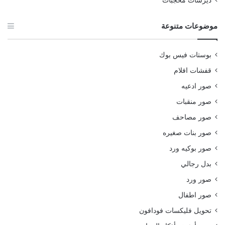
ديرسات محجبات
موضوعات متنوعة
بوستات فيس بوك
قفشات افلام
صور ادعيه
صور منقبات
صور مصاحف
صور بنات صغيره
صور بوكيه ورد
بدل رجالي
صور ورد
صور اطفال
تحويل فليكسات فودافون