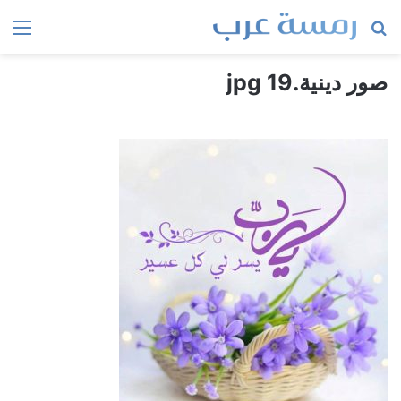
بحث
الق
عن
صور دينية.jpg 19