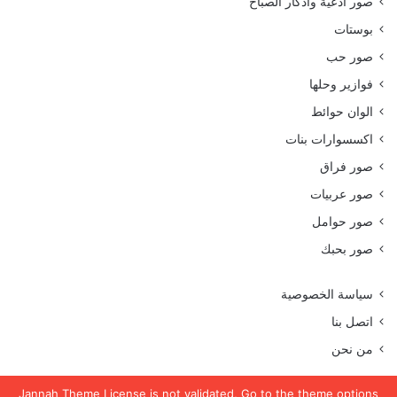
صور أدعية وأذكار الصباح
بوستات
صور حب
فوازير وحلها
الوان حوائط
اكسسوارات بنات
صور فراق
صور عربيات
صور حوامل
صور بحبك
سياسة الخصوصية
اتصل بنا
من نحن
Jannah Theme
License is not validated, Go to the theme options