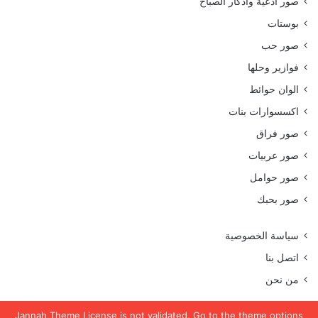
صور أدعية وأذكار الصباح
بوستات
صور حب
فوازير وحلها
الوان حوائط
اكسسوارات بنات
صور فراق
صور عربيات
صور حوامل
صور بحبك
سياسة الخصوصية
اتصل بنا
من نحن
Jannah Theme
License is not validated, Go to the theme options