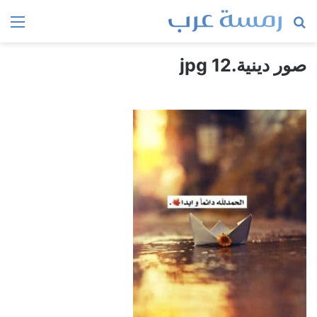
بحث
الق
عن
صور دينية.jpg 12