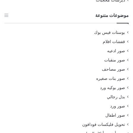
ديرسات محجبات
موضوعات متنوعة
بوستات فيس بوك
قفشات افلام
صور ادعيه
صور منقبات
صور مصاحف
صور بنات صغيره
صور بوكيه ورد
بدل رجالي
صور ورد
صور اطفال
تحويل فليكسات فودافون