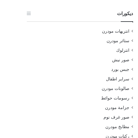
ديكورات
انتريهات مودرن
ستائر مودرن
انترلوك
صور نيش
جبس بورد
سراير اطفال
صالونات مودرن
رسومات حوائط
جزامة مودرن
صور غرف نوم
مطابخ مودرن
ركنات مودرن