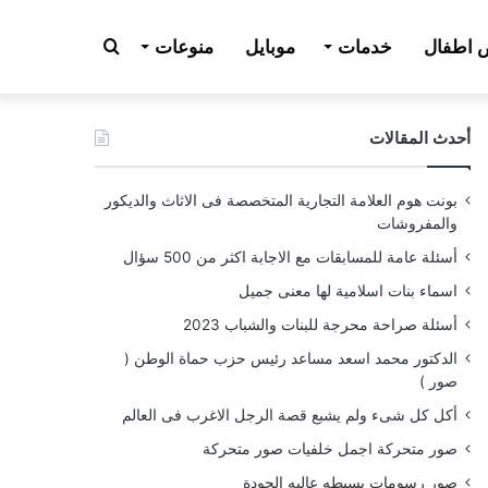
بحث
اطفال
خدمات
موبايل
منوعات
أحدث المقالات
عن
بونت هوم العلامة التجارية المتخصصة فى الاثاث والديكور
والمفروشات
أسئلة عامة للمسابقات مع الاجابة اكثر من 500 سؤال
اسماء بنات اسلامية لها معنى جميل
أسئلة صراحة محرجة للبنات والشباب 2023
الدكتور محمد اسعد مساعد رئيس حزب حماة الوطن (
صور )
أكل كل شىء ولم يشبع قصة الرجل الاغرب فى العالم
صور متحركة اجمل خلفيات صور متحركة
صور رسومات بسيطه عاليه الجودة