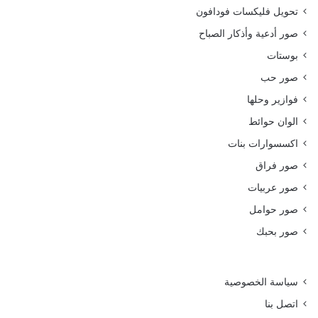
تحويل فليكسات فودافون
صور أدعية وأذكار الصباح
بوستات
صور حب
فوازير وحلها
الوان حوائط
اكسسوارات بنات
صور فراق
صور عربيات
صور حوامل
صور بحبك
سياسة الخصوصية
اتصل بنا