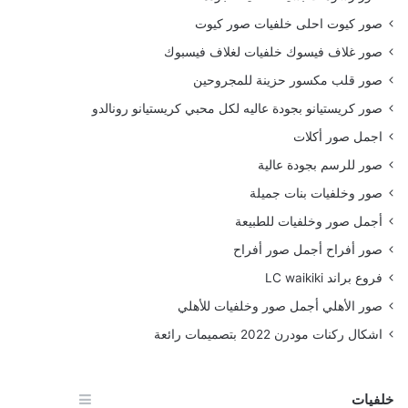
صور كيوت احلى خلفيات صور كيوت
صور غلاف فيسوك خلفيات لغلاف فيسبوك
صور قلب مكسور حزينة للمجروحين
صور كريستيانو بجودة عاليه لكل محبي كريستيانو رونالدو
اجمل صور أكلات
صور للرسم بجودة عالية
صور وخلفيات بنات جميلة
أجمل صور وخلفيات للطبيعة
صور أفراح أجمل صور أفراح
فروع براند LC waikiki
صور الأهلي أجمل صور وخلفيات للأهلي
اشكال ركنات مودرن 2022 بتصميمات رائعة
خلفيات