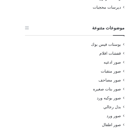
ديرسات محجبات
موضوعات متنوعة
بوستات فيس بوك
قفشات افلام
صور ادعيه
صور منقبات
صور مصاحف
صور بنات صغيره
صور بوكيه ورد
بدل رجالي
صور ورد
صور اطفال