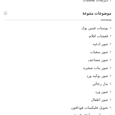
ديرسات محجبات
موضوعات متنوعة
بوستات فيس بوك
قفشات افلام
صور ادعيه
صور منقبات
صور مصاحف
صور بنات صغيره
صور بوكيه ورد
بدل رجالي
صور ورد
صور اطفال
تحويل فليكسات فودافون