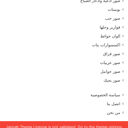
صور أدعية وأذكار الصباح
بوستات
صور حب
فوازير وحلها
الوان حوائط
اكسسوارات بنات
صور فراق
صور عربيات
صور حوامل
صور بحبك
سياسة الخصوصية
اتصل بنا
من نحن
Jannah Theme
License is not validated, Go to the theme options