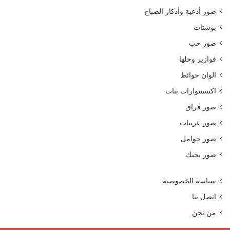
صور أدعية وأذكار الصباح
بوستات
صور حب
فوازير وحلها
الوان حوائط
اكسسوارات بنات
صور فراق
صور عربيات
صور حوامل
صور بحبك
سياسة الخصوصية
اتصل بنا
من نحن