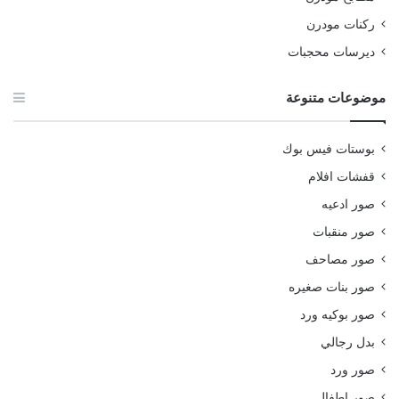
ركنات مودرن
ديرسات محجبات
موضوعات متنوعة
بوستات فيس بوك
قفشات افلام
صور ادعيه
صور منقبات
صور مصاحف
صور بنات صغيره
صور بوكيه ورد
بدل رجالي
صور ورد
صور اطفال