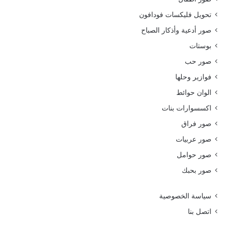
تحويل فليكسات فودافون
صور أدعية وأذكار الصباح
بوستات
صور حب
فوازير وحلها
الوان حوائط
اكسسوارات بنات
صور فراق
صور عربيات
صور حوامل
صور بحبك
سياسة الخصوصية
اتصل بنا