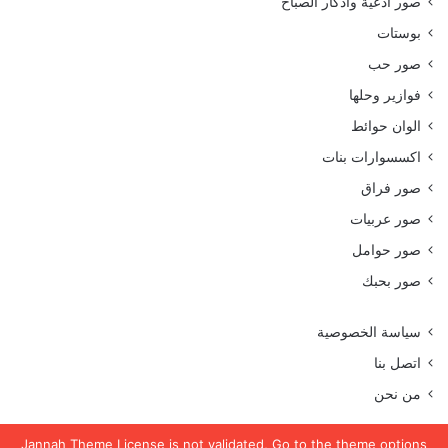
صور أدعية وأذكار الصباح
بوستات
صور حب
فوازير وحلها
الوان حوائط
اكسسوارات بنات
صور فراق
صور عربيات
صور حوامل
صور بحبك
سياسة الخصوصية
اتصل بنا
من نحن
Jannah Theme
License is not validated, Go to the theme options