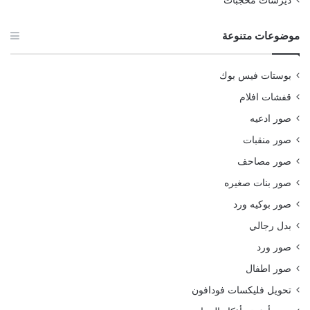
ديرسات محجبات
موضوعات متنوعة
بوستات فيس بوك
قفشات افلام
صور ادعيه
صور منقبات
صور مصاحف
صور بنات صغيره
صور بوكيه ورد
بدل رجالي
صور ورد
صور اطفال
تحويل فليكسات فودافون