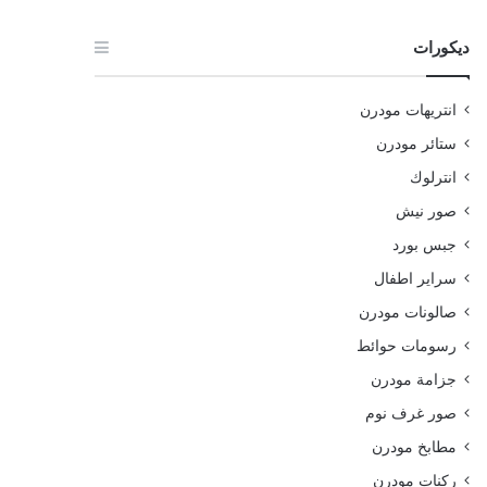
ديكورات
انتريهات مودرن
ستائر مودرن
انترلوك
صور نيش
جبس بورد
سراير اطفال
صالونات مودرن
رسومات حوائط
جزامة مودرن
صور غرف نوم
مطابخ مودرن
ركنات مودرن