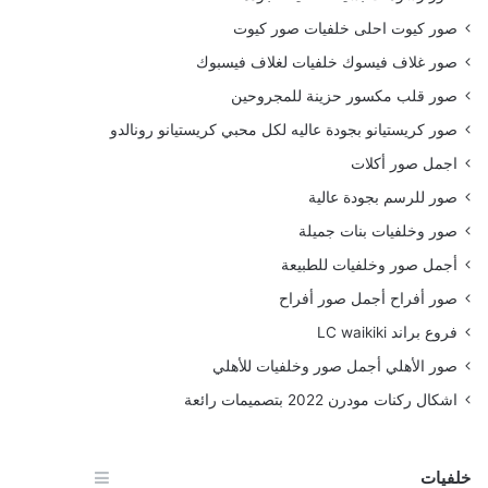
صور كيوت احلى خلفيات صور كيوت
صور غلاف فيسوك خلفيات لغلاف فيسبوك
صور قلب مكسور حزينة للمجروحين
صور كريستيانو بجودة عاليه لكل محبي كريستيانو رونالدو
اجمل صور أكلات
صور للرسم بجودة عالية
صور وخلفيات بنات جميلة
أجمل صور وخلفيات للطبيعة
صور أفراح أجمل صور أفراح
فروع براند LC waikiki
صور الأهلي أجمل صور وخلفيات للأهلي
اشكال ركنات مودرن 2022 بتصميمات رائعة
خلفيات