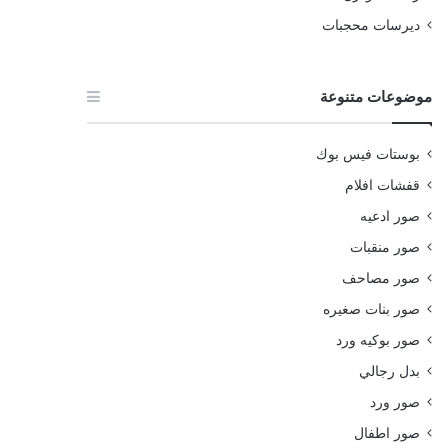
ديرسات محجبات
موضوعات متنوعة
بوستات فيس بوك
قفشات افلام
صور ادعيه
صور منقبات
صور مصاحف
صور بنات صغيره
صور بوكيه ورد
بدل رجالي
صور ورد
صور اطفال