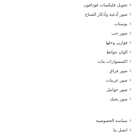
تحويل فليكسات فودافون
صور أدعية وأذكار الصباح
بوستات
صور حب
فوازير وحلها
الوان حوائط
اكسسوارات بنات
صور فراق
صور عربيات
صور حوامل
صور بحبك
سياسة الخصوصية
اتصل بنا