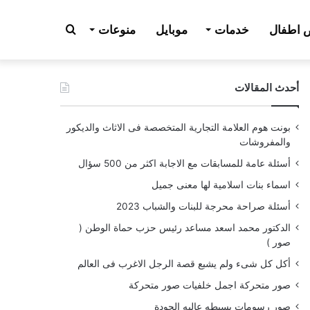
بحث
اطفال
خدمات
موبايل
منوعات
أحدث المقالات
عن
بونت هوم العلامة التجارية المتخصصة فى الاثاث والديكور
والمفروشات
أسئلة عامة للمسابقات مع الاجابة اكثر من 500 سؤال
اسماء بنات اسلامية لها معنى جميل
أسئلة صراحة محرجة للبنات والشباب 2023
الدكتور محمد اسعد مساعد رئيس حزب حماة الوطن (
صور )
أكل كل شىء ولم يشبع قصة الرجل الاغرب فى العالم
صور متحركة اجمل خلفيات صور متحركة
صور رسومات بسيطه عاليه الجودة