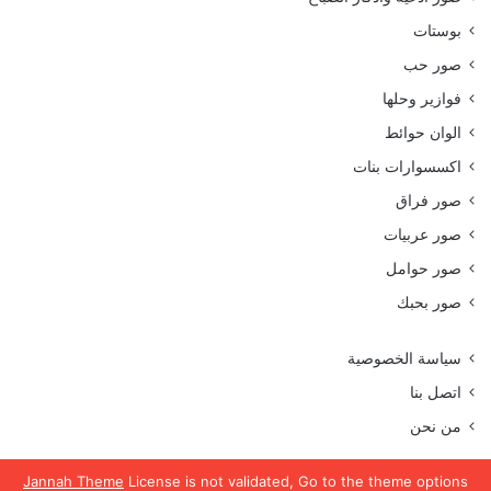
بوستات
صور حب
فوازير وحلها
الوان حوائط
اكسسوارات بنات
صور فراق
صور عربيات
صور حوامل
صور بحبك
سياسة الخصوصية
اتصل بنا
من نحن
Jannah Theme
License is not validated, Go to the theme options