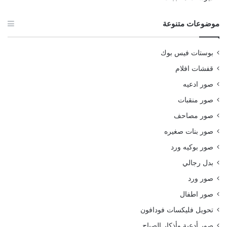
موضوعات متنوعة
بوستات فيس بوك
قفشات افلام
صور ادعيه
صور منقبات
صور مصاحف
صور بنات صغيره
صور بوكيه ورد
بدل رجالي
صور ورد
صور اطفال
تحويل فليكسات فودافون
صور أدعية وأذكار الصباح