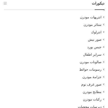
ديكورات
انتريهات مودرن
ستائر مودرن
انترلوك
صور نيش
جبس بورد
سراير اطفال
صالونات مودرن
رسومات حوائط
جزامة مودرن
صور غرف نوم
مطابخ مودرن
ركنات مودرن
ديرسات محجبات