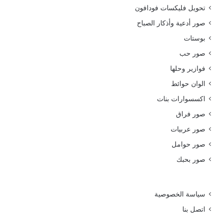
تحويل فليكسات فودافون
صور أدعية وأذكار الصباح
بوستات
صور حب
فوازير وحلها
الوان حوائط
اكسسوارات بنات
صور فراق
صور عربيات
صور حوامل
صور بحبك
سياسة الخصوصية
اتصل بنا