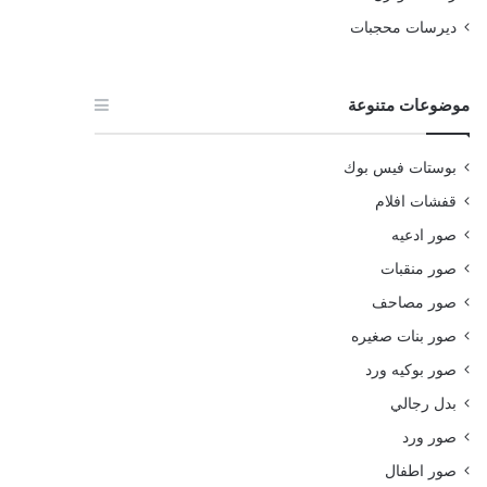
ديرسات محجبات
موضوعات متنوعة
بوستات فيس بوك
قفشات افلام
صور ادعيه
صور منقبات
صور مصاحف
صور بنات صغيره
صور بوكيه ورد
بدل رجالي
صور ورد
صور اطفال