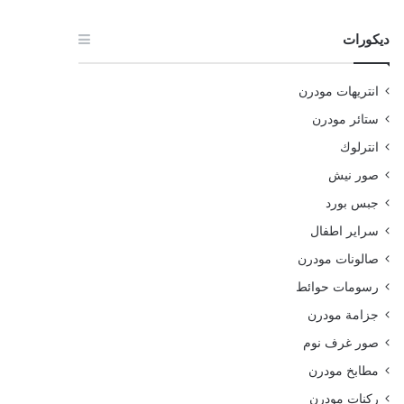
ديكورات
انتريهات مودرن
ستائر مودرن
انترلوك
صور نيش
جبس بورد
سراير اطفال
صالونات مودرن
رسومات حوائط
جزامة مودرن
صور غرف نوم
مطابخ مودرن
ركنات مودرن