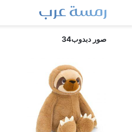
صور دبدوب34