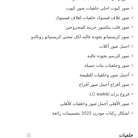
صور كيوت احلى خلفيات صور كيوت
صور غلاف فيسوك خلفيات لغلاف فيسبوك
صور قلب مكسور حزينة للمجروحين
صور كريستيانو بجودة عاليه لكل محبي كريستيانو رونالدو
اجمل صور أكلات
صور للرسم بجودة عالية
صور وخلفيات بنات جميلة
أجمل صور وخلفيات للطبيعة
صور أفراح أجمل صور أفراح
فروع براند LC waikiki
صور الأهلي أجمل صور وخلفيات للأهلي
اشكال ركنات مودرن 2022 بتصميمات رائعة
خلفيات