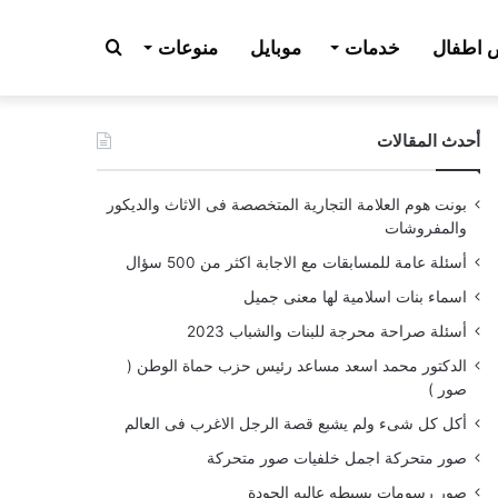
بحث
اطفال
خدمات
موبايل
منوعات
أحدث المقالات
عن
بونت هوم العلامة التجارية المتخصصة فى الاثاث والديكور
والمفروشات
أسئلة عامة للمسابقات مع الاجابة اكثر من 500 سؤال
اسماء بنات اسلامية لها معنى جميل
أسئلة صراحة محرجة للبنات والشباب 2023
الدكتور محمد اسعد مساعد رئيس حزب حماة الوطن (
صور )
أكل كل شىء ولم يشبع قصة الرجل الاغرب فى العالم
صور متحركة اجمل خلفيات صور متحركة
صور رسومات بسيطه عاليه الجودة