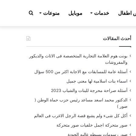
بحث
اطفال
خدمات
موبايل
منوعات
أحدث المقالات
عن
بونت هوم العلامة التجارية المتخصصة فى الاثاث والديكور
والمفروشات
أسئلة عامة للمسابقات مع الاجابة اكثر من 500 سؤال
اسماء بنات اسلامية لها معنى جميل
أسئلة صراحة محرجة للبنات والشباب 2023
الدكتور محمد اسعد مساعد رئيس حزب حماة الوطن (
صور )
أكل كل شىء ولم يشبع قصة الرجل الاغرب فى العالم
صور متحركة اجمل خلفيات صور متحركة
صور رسومات بسيطه عاليه الجودة