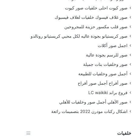
صور كيوت احلى خلفيات صور كيوت
صور غلاف فيسوك خلفيات لغلاف فيسبوك
صور قلب مكسور حزينة للمجروحين
صور كريستيانو بجودة عاليه لكل محبي كريستيانو رونالدو
اجمل صور أكلات
صور للرسم بجودة عالية
صور وخلفيات بنات جميلة
أجمل صور وخلفيات للطبيعة
صور أفراح أجمل صور أفراح
فروع براند LC waikiki
صور الأهلي أجمل صور وخلفيات للأهلي
اشكال ركنات مودرن 2022 بتصميمات رائعة
خلفيات