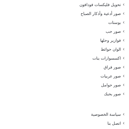
تحويل فليكسات فودافون
صور أدعية وأذكار الصباح
بوستات
صور حب
فوازير وحلها
الوان حوائط
اكسسوارات بنات
صور فراق
صور عربيات
صور حوامل
صور بحبك
سياسة الخصوصية
اتصل بنا