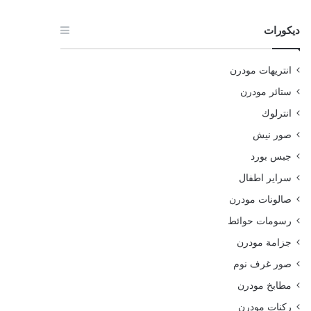
ديكورات
انتريهات مودرن
ستائر مودرن
انترلوك
صور نيش
جبس بورد
سراير اطفال
صالونات مودرن
رسومات حوائط
جزامة مودرن
صور غرف نوم
مطابخ مودرن
ركنات مودرن