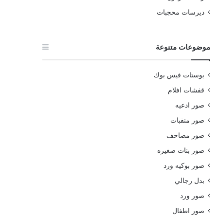
ديرسات محجبات
موضوعات متنوعة
بوستات فيس بوك
قفشات افلام
صور ادعيه
صور منقبات
صور مصاحف
صور بنات صغيره
صور بوكيه ورد
بدل رجالي
صور ورد
صور اطفال