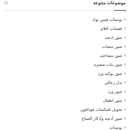
موضوعات متنوعة
بوستات فيس بوك
قفشات افلام
صور ادعيه
صور منقبات
صور مصاحف
صور بنات صغيره
صور بوكيه ورد
بدل رجالي
صور ورد
صور اطفال
تحويل فليكسات فودافون
صور أدعية وأذكار الصباح
بوستات