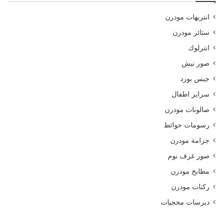
انتريهات مودرن
ستائر مودرن
انترلوك
صور نيش
جبس بورد
سراير اطفال
صالونات مودرن
رسومات حوائط
جزامة مودرن
صور غرف نوم
مطابخ مودرن
ركنات مودرن
ديرسات محجبات