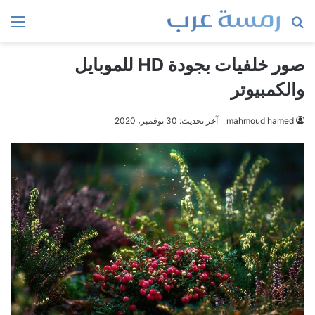
بحث
الق
عن
صور خلفيات بجودة HD للموبايل
والكمبيوتر
mahmoud hamed
آخر تحديث: 30 نوفمبر، 2020