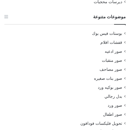
ديرسات محجبات
موضوعات متنوعة
بوستات فيس بوك
قفشات افلام
صور ادعيه
صور منقبات
صور مصاحف
صور بنات صغيره
صور بوكيه ورد
بدل رجالي
صور ورد
صور اطفال
تحويل فليكسات فودافون