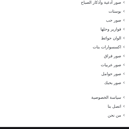
صور أدعية وأذكار الصباح
بوستات
صور حب
فوازير وحلها
الوان حوائط
اكسسوارات بنات
صور فراق
صور عربيات
صور حوامل
صور بحبك
سياسة الخصوصية
اتصل بنا
من نحن