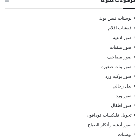
موضوعات متنوعة
بوستات فيس بوك
قفشات افلام
صور ادعيه
صور منقبات
صور مصاحف
صور بنات صغيره
صور بوكيه ورد
بدل رجالي
صور ورد
صور اطفال
تحويل فليكسات فودافون
صور أدعية وأذكار الصباح
بوستات