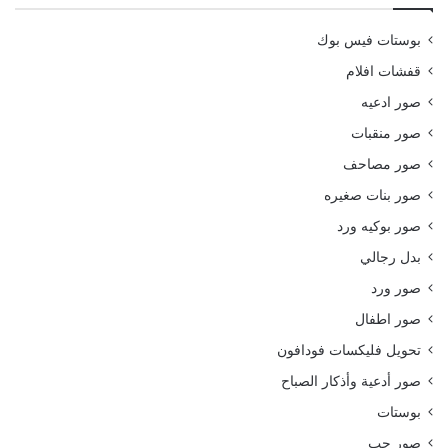
بوستات فيس بوك
قفشات افلام
صور ادعيه
صور منقبات
صور مصاحف
صور بنات صغيره
صور بوكيه ورد
بدل رجالي
صور ورد
صور اطفال
تحويل فليكسات فودافون
صور أدعية وأذكار الصباح
بوستات
صور حب