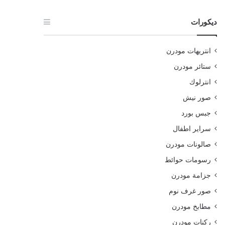
ديكورات
انتريهات مودرن
ستائر مودرن
انترلوك
صور نيش
جبس بورد
سراير اطفال
صالونات مودرن
رسومات حوائط
جزامة مودرن
صور غرف نوم
مطابخ مودرن
ركنات مودرن