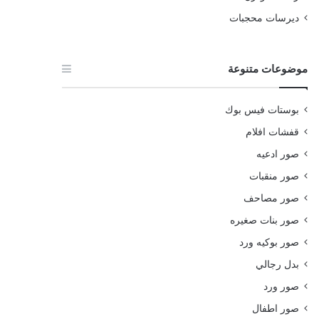
ديرسات محجبات
موضوعات متنوعة
بوستات فيس بوك
قفشات افلام
صور ادعيه
صور منقبات
صور مصاحف
صور بنات صغيره
صور بوكيه ورد
بدل رجالي
صور ورد
صور اطفال