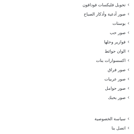
تحويل فليكسات فودافون
صور أدعية وأذكار الصباح
بوستات
صور حب
فوازير وحلها
الوان حوائط
اكسسوارات بنات
صور فراق
صور عربيات
صور حوامل
صور بحبك
سياسة الخصوصية
اتصل بنا