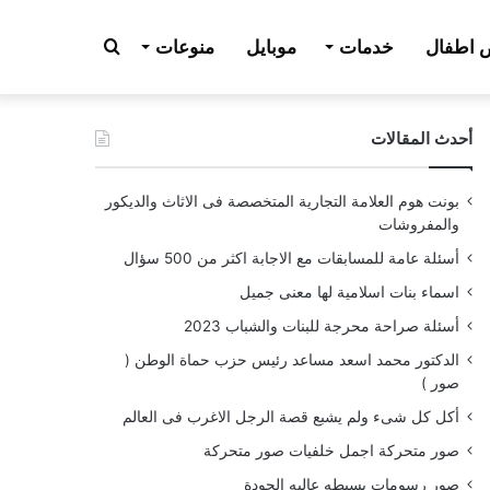
بحث
اطفال
خدمات
موبايل
منوعات
أحدث المقالات
عن
بونت هوم العلامة التجارية المتخصصة فى الاثاث والديكور
والمفروشات
أسئلة عامة للمسابقات مع الاجابة اكثر من 500 سؤال
اسماء بنات اسلامية لها معنى جميل
أسئلة صراحة محرجة للبنات والشباب 2023
الدكتور محمد اسعد مساعد رئيس حزب حماة الوطن (
صور )
أكل كل شىء ولم يشبع قصة الرجل الاغرب فى العالم
صور متحركة اجمل خلفيات صور متحركة
صور رسومات بسيطه عاليه الجودة