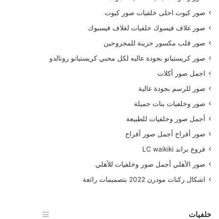
صور كيوت احلى خلفيات صور كيوت
صور غلاف فيسوك خلفيات لغلاف فيسبوك
صور قلب مكسور حزينة للمجروحين
صور كريستيانو بجودة عاليه لكل محبي كريستيانو رونالدو
اجمل صور أكلات
صور للرسم بجودة عالية
صور وخلفيات بنات جميلة
أجمل صور وخلفيات للطبيعة
صور أفراح أجمل صور أفراح
فروع براند LC waikiki
صور الأهلي أجمل صور وخلفيات للأهلي
اشكال ركنات مودرن 2022 بتصميمات رائعة
خلفيات