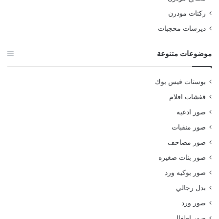
ركنات مودرن
ديرسات محجبات
موضوعات متنوعة
بوستات فيس بوك
قفشات افلام
صور ادعيه
صور منقبات
صور مصاحف
صور بنات صغيره
صور بوكيه ورد
بدل رجالي
صور ورد
صور اطفال