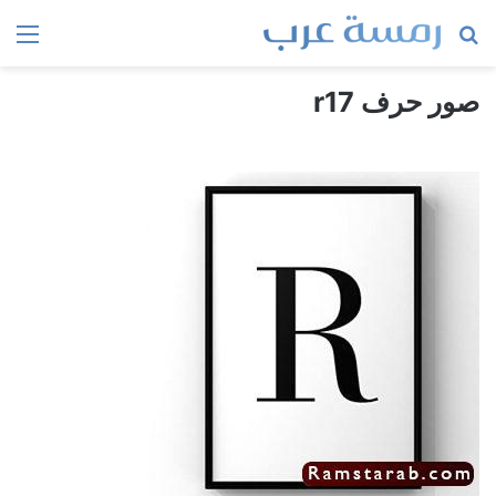
بحث
الق
عن
صور حرف r17