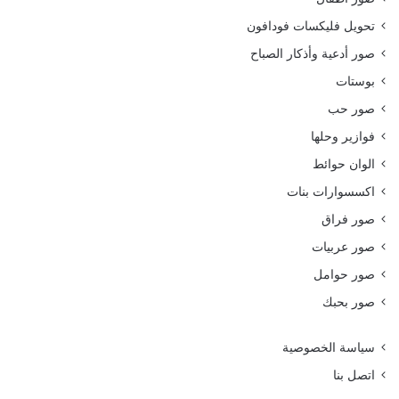
تحويل فليكسات فودافون
صور أدعية وأذكار الصباح
بوستات
صور حب
فوازير وحلها
الوان حوائط
اكسسوارات بنات
صور فراق
صور عربيات
صور حوامل
صور بحبك
سياسة الخصوصية
اتصل بنا