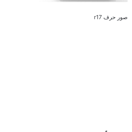
صور حرف r17