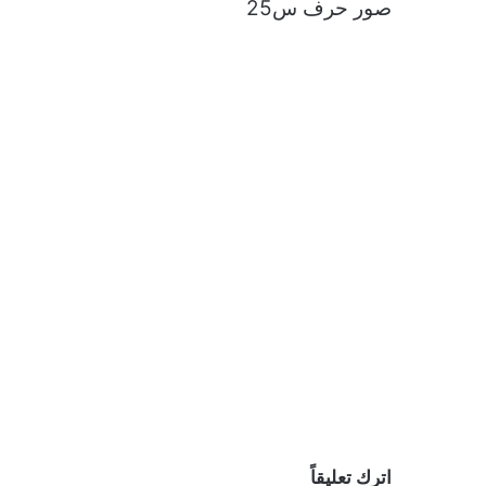
صور حرف س25
اترك تعليقاً