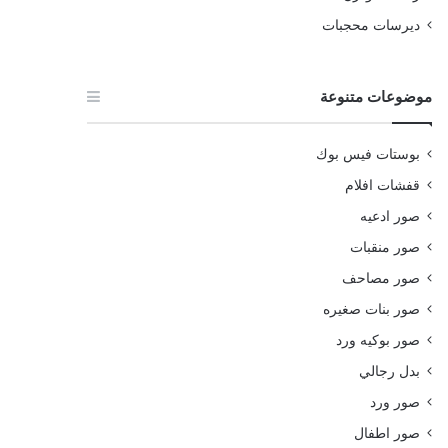
ديرسات محجبات
موضوعات متنوعة
بوستات فيس بوك
قفشات افلام
صور ادعيه
صور منقبات
صور مصاحف
صور بنات صغيره
صور بوكيه ورد
بدل رجالي
صور ورد
صور اطفال