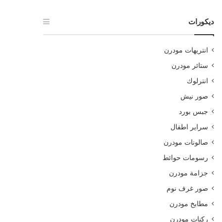
ديكورات
انتريهات مودرن
ستائر مودرن
انترلوك
صور نيش
جبس بورد
سراير اطفال
صالونات مودرن
رسومات حوائط
جزامة مودرن
صور غرف نوم
مطابخ مودرن
ركنات مودرن