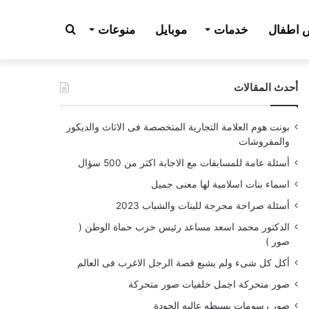
بحث
اطفال
خدمات
موبايل
منوعات
أحدث المقالات
عن
بونت هوم العلامة التجارية المتخصصة فى الاثاث والديكور
والمفروشات
أسئلة عامة للمسابقات مع الاجابة اكثر من 500 سؤال
اسماء بنات اسلامية لها معنى جميل
أسئلة صراحة محرجة للبنات والشباب 2023
الدكتور محمد اسعد مساعد رئيس حزب حماة الوطن (
صور )
أكل كل شىء ولم يشبع قصة الرجل الاغرب فى العالم
صور متحركة اجمل خلفيات صور متحركة
صور رسومات بسيطه عاليه الجودة