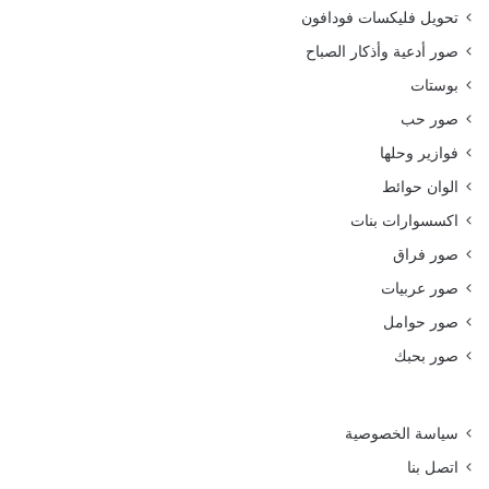
تحويل فليكسات فودافون
صور أدعية وأذكار الصباح
بوستات
صور حب
فوازير وحلها
الوان حوائط
اكسسوارات بنات
صور فراق
صور عربيات
صور حوامل
صور بحبك
سياسة الخصوصية
اتصل بنا