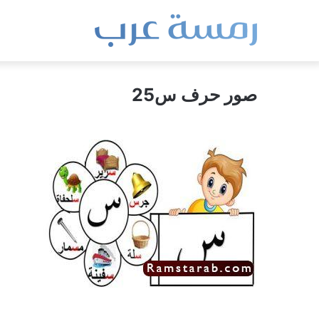
صور حرف س25