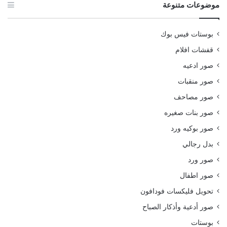
موضوعات متنوعة
بوستات فيس بوك
قفشات افلام
صور ادعيه
صور منقبات
صور مصاحف
صور بنات صغيره
صور بوكيه ورد
بدل رجالي
صور ورد
صور اطفال
تحويل فليكسات فودافون
صور أدعية وأذكار الصباح
بوستات