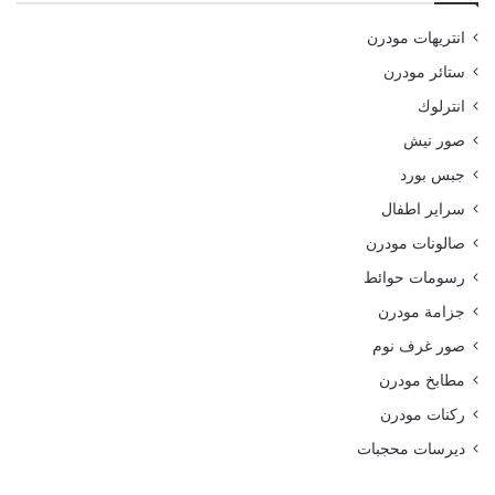
انتريهات مودرن
ستائر مودرن
انترلوك
صور نيش
جبس بورد
سراير اطفال
صالونات مودرن
رسومات حوائط
جزامة مودرن
صور غرف نوم
مطابخ مودرن
ركنات مودرن
ديرسات محجبات