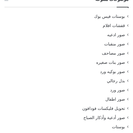
بوستات فيس بوك
قفشات افلام
صور ادعيه
صور منقبات
صور مصاحف
صور بنات صغيره
صور بوكيه ورد
بدل رجالي
صور ورد
صور اطفال
تحويل فليكسات فودافون
صور أدعية وأذكار الصباح
بوستات