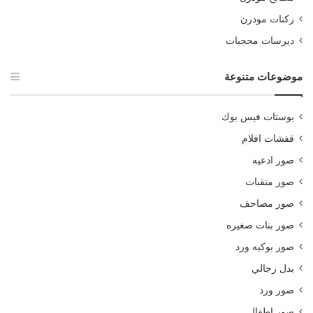
ركنات مودرن
ديرسات محجبات
موضوعات متنوعة
بوستات فيس بوك
قفشات افلام
صور ادعيه
صور منقبات
صور مصاحف
صور بنات صغيره
صور بوكيه ورد
بدل رجالي
صور ورد
صور اطفال