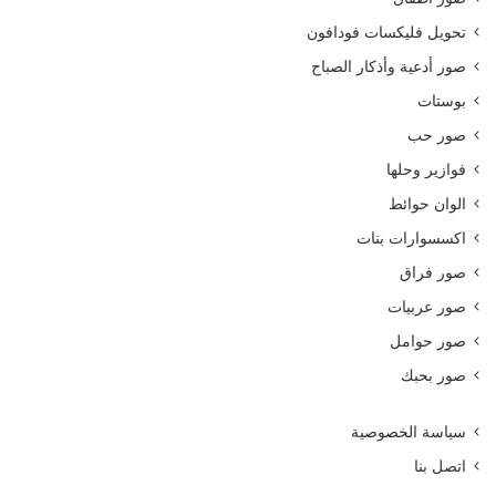
تحويل فليكسات فودافون
صور أدعية وأذكار الصباح
بوستات
صور حب
فوازير وحلها
الوان حوائط
اكسسوارات بنات
صور فراق
صور عربيات
صور حوامل
صور بحبك
سياسة الخصوصية
اتصل بنا