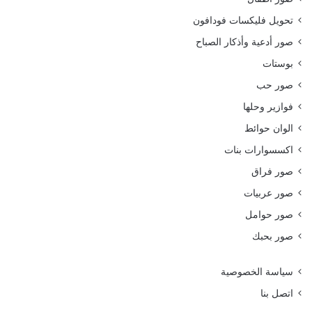
تحويل فليكسات فودافون
صور أدعية وأذكار الصباح
بوستات
صور حب
فوازير وحلها
الوان حوائط
اكسسوارات بنات
صور فراق
صور عربيات
صور حوامل
صور بحبك
سياسة الخصوصية
اتصل بنا