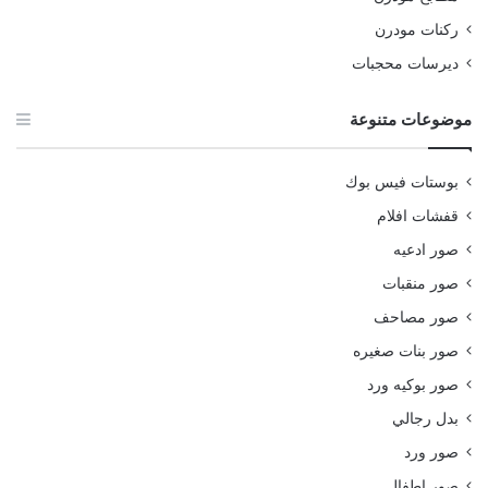
ركنات مودرن
ديرسات محجبات
موضوعات متنوعة
بوستات فيس بوك
قفشات افلام
صور ادعيه
صور منقبات
صور مصاحف
صور بنات صغيره
صور بوكيه ورد
بدل رجالي
صور ورد
صور اطفال