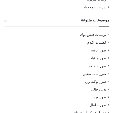
ديرسات محجبات
موضوعات متنوعة
بوستات فيس بوك
قفشات افلام
صور ادعيه
صور منقبات
صور مصاحف
صور بنات صغيره
صور بوكيه ورد
بدل رجالي
صور ورد
صور اطفال
تحويل فليكسات فودافون