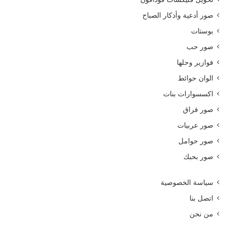
صور أدعية وأذكار الصباح
بوستات
صور حب
فوازير وحلها
الوان حوائط
اكسسوارات بنات
صور فراق
صور عربيات
صور حوامل
صور بحبك
سياسة الخصوصية
اتصل بنا
من نحن