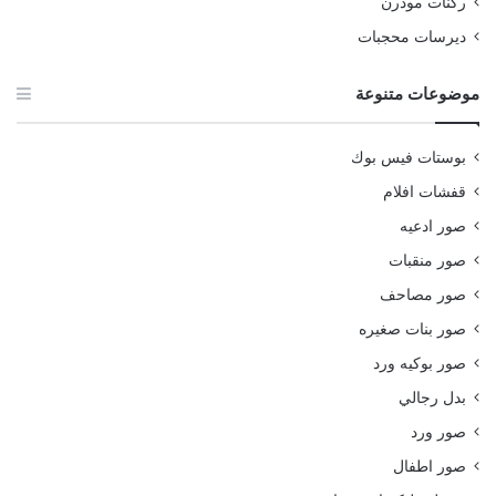
ركنات مودرن
ديرسات محجبات
موضوعات متنوعة
بوستات فيس بوك
قفشات افلام
صور ادعيه
صور منقبات
صور مصاحف
صور بنات صغيره
صور بوكيه ورد
بدل رجالي
صور ورد
صور اطفال