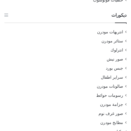
خلفيات فوتوشوب
ديكورات
انتريهات مودرن
ستائر مودرن
انترلوك
صور نيش
جبس بورد
سراير اطفال
صالونات مودرن
رسومات حوائط
جزامة مودرن
صور غرف نوم
مطابخ مودرن