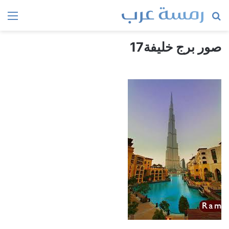
بحث
الق
عن
صور برج خليفة17