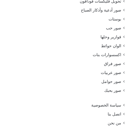
تحويل فليكسات فودافون
صور أدعية وأذكار الصباح
بوستات
صور حب
فوازير وحلها
الوان حوائط
اكسسوارات بنات
صور فراق
صور عربيات
صور حوامل
صور بحبك
سياسة الخصوصية
اتصل بنا
من نحن