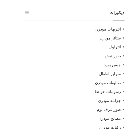
ديكورات
انتريهات مودرن
ستائر مودرن
انترلوك
صور نيش
جبس بورد
سراير اطفال
صالونات مودرن
رسومات حوائط
جزامة مودرن
صور غرف نوم
مطابخ مودرن
ركنات مودرن