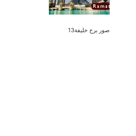
صور برج خليفة13