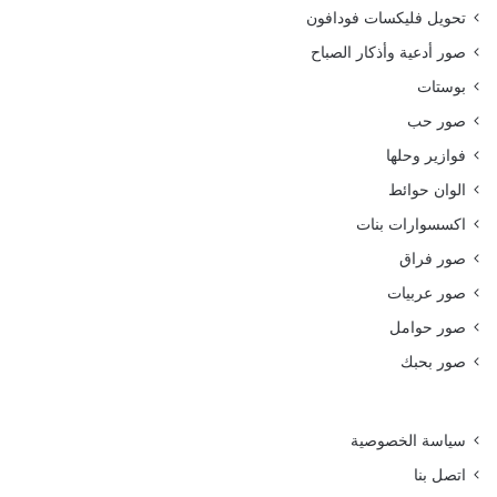
تحويل فليكسات فودافون
صور أدعية وأذكار الصباح
بوستات
صور حب
فوازير وحلها
الوان حوائط
اكسسوارات بنات
صور فراق
صور عربيات
صور حوامل
صور بحبك
سياسة الخصوصية
اتصل بنا