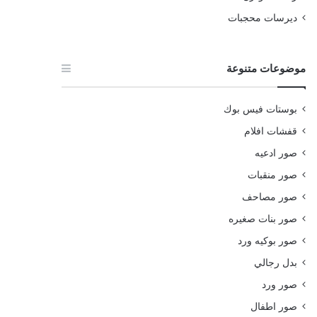
ديرسات محجبات
موضوعات متنوعة
بوستات فيس بوك
قفشات افلام
صور ادعيه
صور منقبات
صور مصاحف
صور بنات صغيره
صور بوكيه ورد
بدل رجالي
صور ورد
صور اطفال