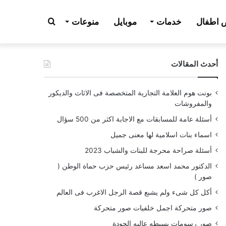
بحث
اطفال
خدمات
موبايل
منوعات
أحدث المقالات
عن
بونت هوم العلامة التجارية المتخصصة فى الاثاث والديكور
والمفروشات
أسئلة عامة للمسابقات مع الاجابة اكثر من 500 سؤال
اسماء بنات اسلامية لها معنى جميل
أسئلة صراحة محرجة للبنات والشباب 2023
الدكتور محمد اسعد مساعد رئيس حزب حماة الوطن (
صور )
أكل كل شىء ولم يشبع قصة الرجل الاغرب فى العالم
صور متحركة اجمل خلفيات صور متحركة
صور رسومات بسيطه عاليه الجودة