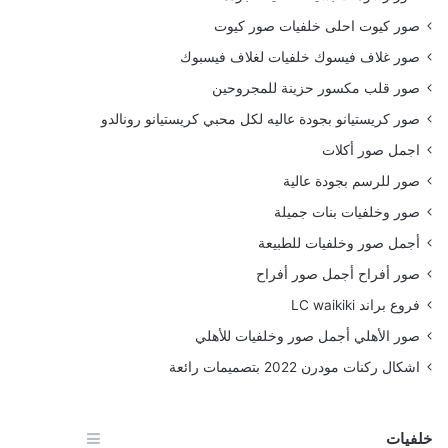
صور كيوت احلى خلفيات صور كيوت
صور غلاف فيسوك خلفيات لغلاف فيسبوك
صور قلب مكسور حزينة للمجروحين
صور كريستيانو بجودة عاليه لكل محبي كريستيانو رونالدو
اجمل صور أكلات
صور للرسم بجودة عالية
صور وخلفيات بنات جميلة
أجمل صور وخلفيات للطبيعة
صور أفراح أجمل صور أفراح
فروع براند LC waikiki
صور الأهلي أجمل صور وخلفيات للأهلي
اشكال ركنات مودرن 2022 بتصميمات رائعة
خلفيات