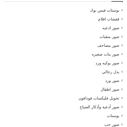
بوستات فيس بوك
قفشات افلام
صور ادعيه
صور منقبات
صور مصاحف
صور بنات صغيره
صور بوكيه ورد
بدل رجالي
صور ورد
صور اطفال
تحويل فليكسات فودافون
صور أدعية وأذكار الصباح
بوستات
صور حب