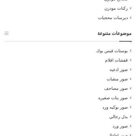
ركنات مودرن
ديرسات محجبات
موضوعات متنوعة
بوستات فيس بوك
قفشات افلام
صور ادعيه
صور منقبات
صور مصاحف
صور بنات صغيره
صور بوكيه ورد
بدل رجالي
صور ورد
صور اطفال