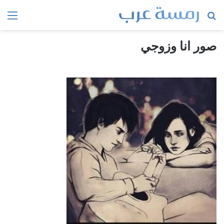
بحث
الق
عن
صور انا وزوجي