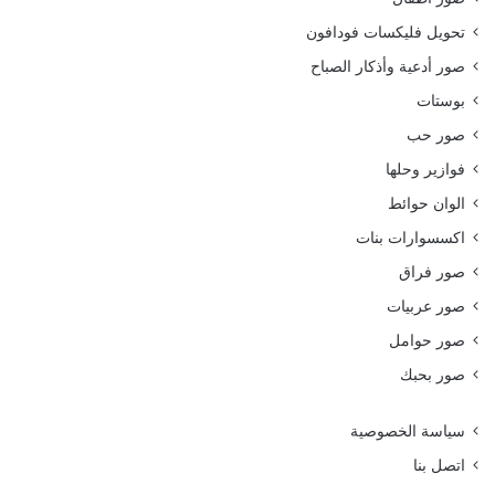
تحويل فليكسات فودافون
صور أدعية وأذكار الصباح
بوستات
صور حب
فوازير وحلها
الوان حوائط
اكسسوارات بنات
صور فراق
صور عربيات
صور حوامل
صور بحبك
سياسة الخصوصية
اتصل بنا