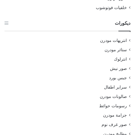
خلفيات فوتوشوب
ديكورات
انتريهات مودرن
ستائر مودرن
انترلوك
صور نيش
جبس بورد
سراير اطفال
صالونات مودرن
رسومات حوائط
جزامة مودرن
صور غرف نوم
مطابخ مودرن