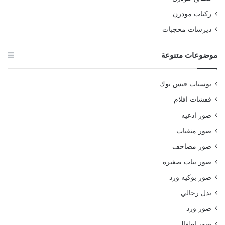
ركنات مودرن
ديرسات محجبات
موضوعات متنوعة
بوستات فيس بوك
قفشات افلام
صور ادعيه
صور منقبات
صور مصاحف
صور بنات صغيره
صور بوكيه ورد
بدل رجالي
صور ورد
صور اطفال