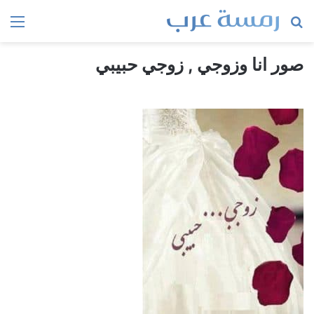
بحث
الق
عن
صور انا وزوجي , زوجي حبيبي