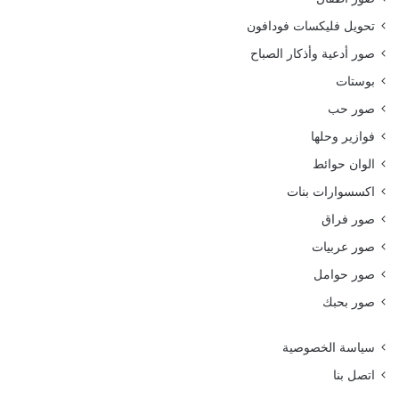
تحويل فليكسات فودافون
صور أدعية وأذكار الصباح
بوستات
صور حب
فوازير وحلها
الوان حوائط
اكسسوارات بنات
صور فراق
صور عربيات
صور حوامل
صور بحبك
سياسة الخصوصية
اتصل بنا