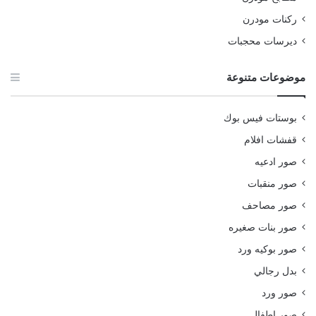
ركنات مودرن
ديرسات محجبات
موضوعات متنوعة
بوستات فيس بوك
قفشات افلام
صور ادعيه
صور منقبات
صور مصاحف
صور بنات صغيره
صور بوكيه ورد
بدل رجالي
صور ورد
صور اطفال