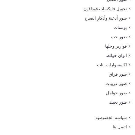
تحويل فليكسات فودافون
صور أدعية وأذكار الصباح
بوستات
صور حب
فوازير وحلها
الوان حوائط
اكسسوارات بنات
صور فراق
صور عربيات
صور حوامل
صور بحبك
سياسة الخصوصية
اتصل بنا