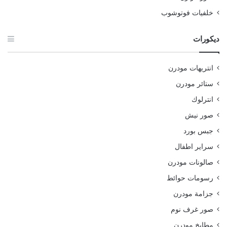
خلفيات فوتوشوب
ديكورات
انتريهات مودرن
ستائر مودرن
انترلوك
صور نيش
جبس بورد
سراير اطفال
صالونات مودرن
رسومات حوائط
جزامة مودرن
صور غرف نوم
مطابخ مودرن