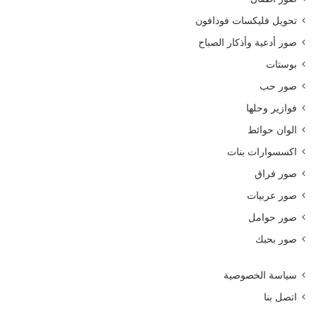
تحويل فليكسات فودافون
صور أدعية وأذكار الصباح
بوستات
صور حب
فوازير وحلها
الوان حوائط
اكسسوارات بنات
صور فراق
صور عربيات
صور حوامل
صور بحبك
سياسة الخصوصية
اتصل بنا