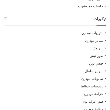
خلفيات فوتوشوب
ديكورات
انتريهات مودرن
ستائر مودرن
انترلوك
صور نيش
جبس بورد
سراير اطفال
صالونات مودرن
رسومات حوائط
جزامة مودرن
صور غرف نوم
مطابخ مودرن