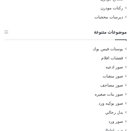
ركنات مودرن
ديرسات محجبات
موضوعات متنوعة
بوستات فيس بوك
قفشات افلام
صور ادعيه
صور منقبات
صور مصاحف
صور بنات صغيره
صور بوكيه ورد
بدل رجالي
صور ورد
صور اطفال