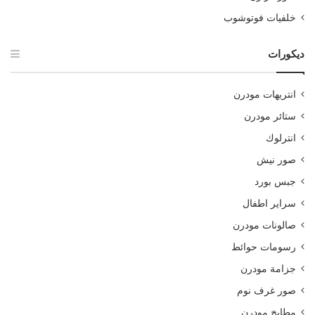
خلفيات فوتوشوب
ديكورات
انتريهات مودرن
ستائر مودرن
انترلوك
صور نيش
جبس بورد
سراير اطفال
صالونات مودرن
رسومات حوائط
جزامة مودرن
صور غرف نوم
مطابخ مودرن