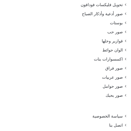
تحويل فليكسات فودافون
صور أدعية وأذكار الصباح
بوستات
صور حب
فوازير وحلها
الوان حوائط
اكسسوارات بنات
صور فراق
صور عربيات
صور حوامل
صور بحبك
سياسة الخصوصية
اتصل بنا