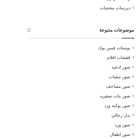
ديرسات محجبات
موضوعات متنوعة
بوستات فيس بوك
قفشات افلام
صور ادعيه
صور منقبات
صور مصاحف
صور بنات صغيره
صور بوكيه ورد
بدل رجالي
صور ورد
صور اطفال