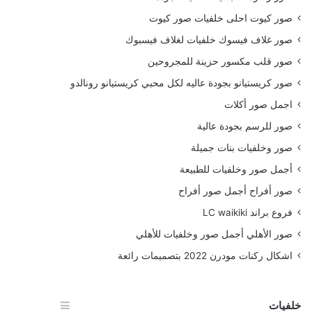
صور كيوت احلى خلفيات صور كيوت
صور غلاف فيسوك خلفيات لغلاف فيسبوك
صور قلب مكسور حزينة للمجروحين
صور كريستيانو بجودة عاليه لكل محبي كريستيانو رونالدو
اجمل صور أكلات
صور للرسم بجودة عالية
صور وخلفيات بنات جميلة
أجمل صور وخلفيات للطبيعة
صور أفراح أجمل صور أفراح
فروع براند LC waikiki
صور الأهلي أجمل صور وخلفيات للأهلي
اشكال ركنات مودرن 2022 بتصميمات رائعة
خلفيات