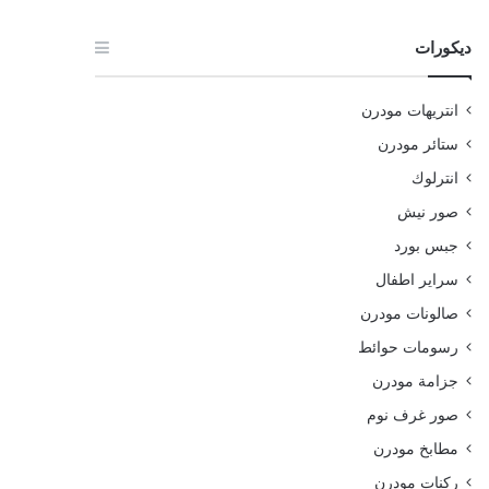
ديكورات
انتريهات مودرن
ستائر مودرن
انترلوك
صور نيش
جبس بورد
سراير اطفال
صالونات مودرن
رسومات حوائط
جزامة مودرن
صور غرف نوم
مطابخ مودرن
ركنات مودرن