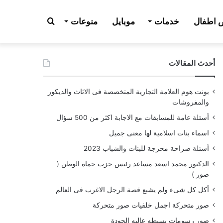
بحث
اطفال
خدمات
موبايل
منوعات
أحدث المقالات
عن
بونت هوم العلامة التجارية المتخصصة فى الاثاث والديكور
والمفروشات
أسئلة عامة للمسابقات مع الاجابة اكثر من 500 سؤال
اسماء بنات اسلامية لها معنى جميل
أسئلة صراحة محرجة للبنات والشباب 2023
الدكتور محمد اسعد مساعد رئيس حزب حماة الوطن (
صور )
أكل كل شىء ولم يشبع قصة الرجل الاغرب فى العالم
صور متحركة اجمل خلفيات صور متحركة
صور رسومات بسيطه عاليه الجودة