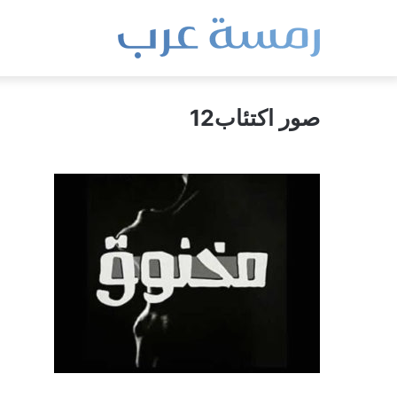
صور اكتئاب12