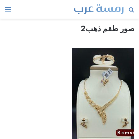
بحث
الق
عن
صور طقم ذهب2