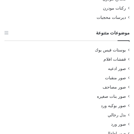
ركنات مودرن
ديرسات محجبات
موضوعات متنوعة
بوستات فيس بوك
قفشات افلام
صور ادعيه
صور منقبات
صور مصاحف
صور بنات صغيره
صور بوكيه ورد
بدل رجالي
صور ورد
صور اطفال