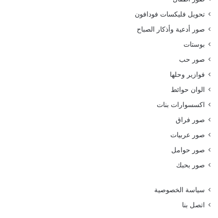
تحويل فليكسات فودافون
صور أدعية وأذكار الصباح
بوستات
صور حب
فوازير وحلها
الوان حوائط
اكسسوارات بنات
صور فراق
صور عربيات
صور حوامل
صور بحبك
سياسة الخصوصية
اتصل بنا