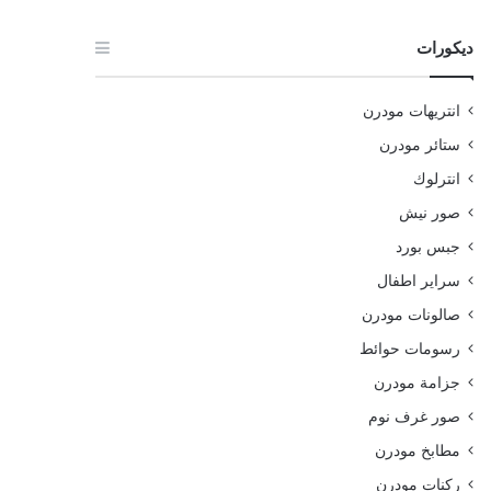
ديكورات
انتريهات مودرن
ستائر مودرن
انترلوك
صور نيش
جبس بورد
سراير اطفال
صالونات مودرن
رسومات حوائط
جزامة مودرن
صور غرف نوم
مطابخ مودرن
ركنات مودرن