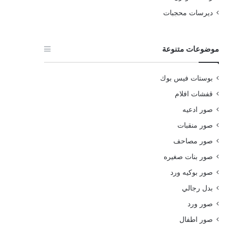
ديرسات محجبات
موضوعات متنوعة
بوستات فيس بوك
قفشات افلام
صور ادعيه
صور منقبات
صور مصاحف
صور بنات صغيره
صور بوكيه ورد
بدل رجالي
صور ورد
صور اطفال