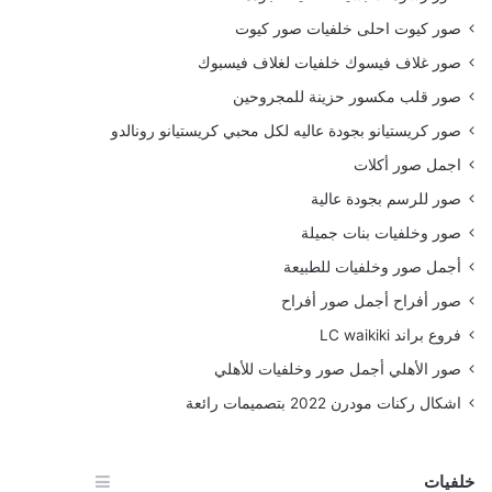
صور كيوت احلى خلفيات صور كيوت
صور غلاف فيسوك خلفيات لغلاف فيسبوك
صور قلب مكسور حزينة للمجروحين
صور كريستيانو بجودة عاليه لكل محبي كريستيانو رونالدو
اجمل صور أكلات
صور للرسم بجودة عالية
صور وخلفيات بنات جميلة
أجمل صور وخلفيات للطبيعة
صور أفراح أجمل صور أفراح
فروع براند LC waikiki
صور الأهلي أجمل صور وخلفيات للأهلي
اشكال ركنات مودرن 2022 بتصميمات رائعة
خلفيات