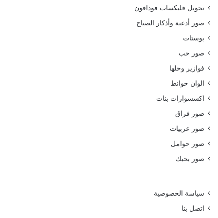
تحويل فليكسات فودافون
صور أدعية وأذكار الصباح
بوستات
صور حب
فوازير وحلها
الوان حوائط
اكسسوارات بنات
صور فراق
صور عربيات
صور حوامل
صور بحبك
سياسة الخصوصية
اتصل بنا