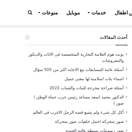
بحث
اطفال
خدمات
موبايل
منوعات
أحدث المقالات
عن
بونت هوم العلامة التجارية المتخصصة فى الاثاث والديكور
والمفروشات
أسئلة عامة للمسابقات مع الاجابة اكثر من 500 سؤال
اسماء بنات اسلامية لها معنى جميل
أسئلة صراحة محرجة للبنات والشباب 2023
الدكتور محمد اسعد مساعد رئيس حزب حماة الوطن (
صور )
أكل كل شىء ولم يشبع قصة الرجل الاغرب فى العالم
صور متحركة اجمل خلفيات صور متحركة
صور رسومات بسيطه عاليه الجودة