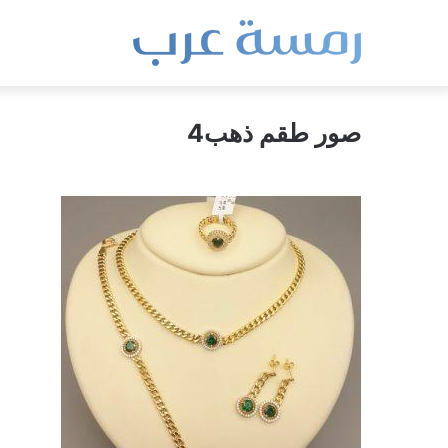
صور طقم ذهب4