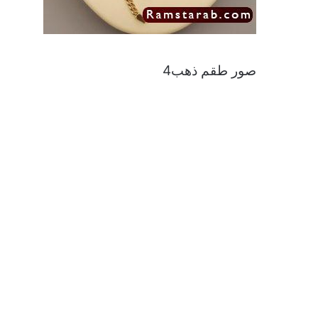
صور طقم ذهب4