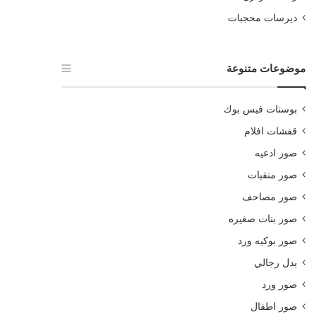
ديرسات محجبات
موضوعات متنوعة
بوستات فيس بوك
قفشات افلام
صور ادعيه
صور منقبات
صور مصاحف
صور بنات صغيره
صور بوكيه ورد
بدل رجالي
صور ورد
صور اطفال