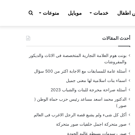
بحث
اطفال
خدمات
موبايل
منوعات
أحدث المقالات
عن
بونت هوم العلامة التجارية المتخصصة فى الاثاث والديكور
والمفروشات
أسئلة عامة للمسابقات مع الاجابة اكثر من 500 سؤال
اسماء بنات اسلامية لها معنى جميل
أسئلة صراحة محرجة للبنات والشباب 2023
الدكتور محمد اسعد مساعد رئيس حزب حماة الوطن (
صور )
أكل كل شىء ولم يشبع قصة الرجل الاغرب فى العالم
صور متحركة اجمل خلفيات صور متحركة
صور رسومات بسيطه عاليه الجودة