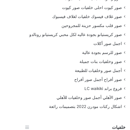
صور كيوت احلى خلفيات صور كيوت
صور غلاف فيسوك خلفيات لغلاف فيسبوك
صور قلب مكسور حزينة للمجروحين
صور كريستيانو بجودة عاليه لكل محبي كريستيانو رونالدو
اجمل صور أكلات
صور للرسم بجودة عالية
صور وخلفيات بنات جميلة
أجمل صور وخلفيات للطبيعة
صور أفراح أجمل صور أفراح
فروع براند LC waikiki
صور الأهلي أجمل صور وخلفيات للأهلي
اشكال ركنات مودرن 2022 بتصميمات رائعة
خلفيات