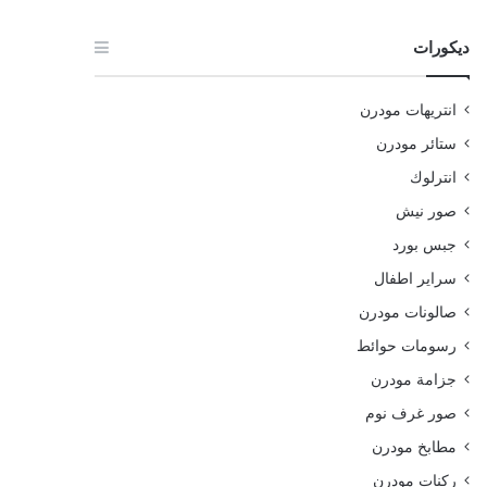
ديكورات
انتريهات مودرن
ستائر مودرن
انترلوك
صور نيش
جبس بورد
سراير اطفال
صالونات مودرن
رسومات حوائط
جزامة مودرن
صور غرف نوم
مطابخ مودرن
ركنات مودرن