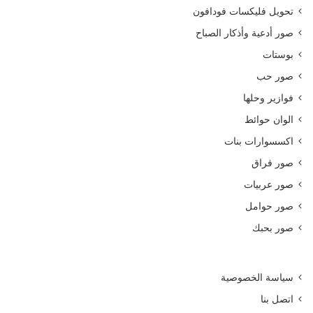
تحويل فليكسات فودافون
صور أدعية وأذكار الصباح
بوستات
صور حب
فوازير وحلها
الوان حوائط
اكسسوارات بنات
صور فراق
صور عربيات
صور حوامل
صور بحبك
سياسة الخصوصية
اتصل بنا