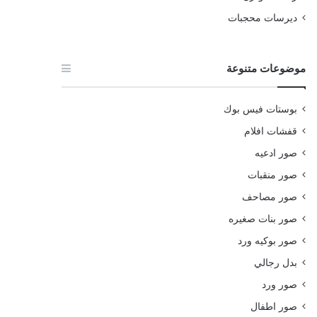
ديرسات محجبات
موضوعات متنوعة
بوستات فيس بوك
قفشات افلام
صور ادعيه
صور منقبات
صور مصاحف
صور بنات صغيره
صور بوكيه ورد
بدل رجالي
صور ورد
صور اطفال