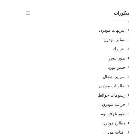
ديكورات
انتريهات مودرن
ستائر مودرن
انترلوك
صور نيش
جبس بورد
سراير اطفال
صالونات مودرن
رسومات حوائط
جزامة مودرن
صور غرف نوم
مطابخ مودرن
ركنات مودرن