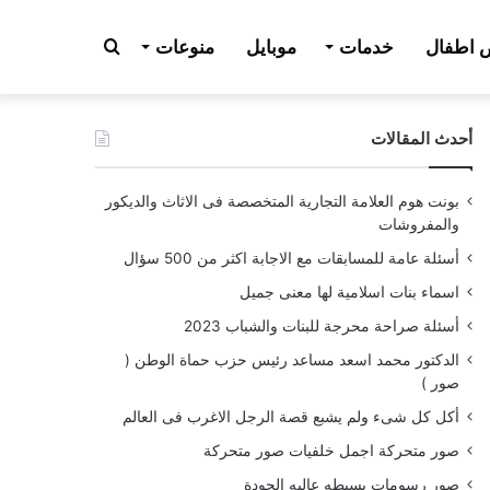
بحث
اطفال
خدمات
موبايل
منوعات
أحدث المقالات
عن
بونت هوم العلامة التجارية المتخصصة فى الاثاث والديكور
والمفروشات
أسئلة عامة للمسابقات مع الاجابة اكثر من 500 سؤال
اسماء بنات اسلامية لها معنى جميل
أسئلة صراحة محرجة للبنات والشباب 2023
الدكتور محمد اسعد مساعد رئيس حزب حماة الوطن (
صور )
أكل كل شىء ولم يشبع قصة الرجل الاغرب فى العالم
صور متحركة اجمل خلفيات صور متحركة
صور رسومات بسيطه عاليه الجودة