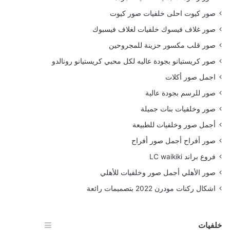
صور كيوت احلى خلفيات صور كيوت
صور غلاف فيسوك خلفيات لغلاف فيسبوك
صور قلب مكسور حزينة للمجروحين
صور كريستيانو بجودة عاليه لكل محبي كريستيانو رونالدو
اجمل صور أكلات
صور للرسم بجودة عالية
صور وخلفيات بنات جميلة
أجمل صور وخلفيات للطبيعة
صور أفراح أجمل صور أفراح
فروع براند LC waikiki
صور الأهلي أجمل صور وخلفيات للأهلي
اشكال ركنات مودرن 2022 بتصميمات رائعة
خلفيات