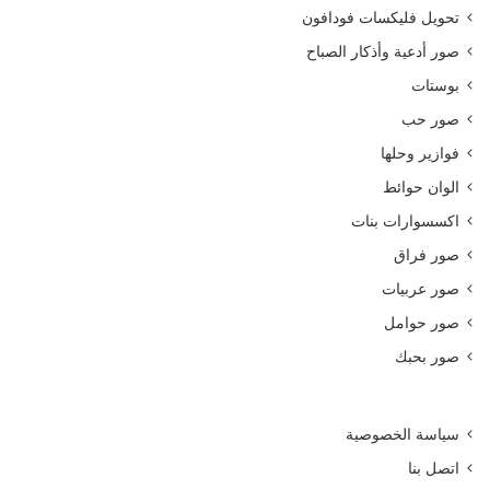
تحويل فليكسات فودافون
صور أدعية وأذكار الصباح
بوستات
صور حب
فوازير وحلها
الوان حوائط
اكسسوارات بنات
صور فراق
صور عربيات
صور حوامل
صور بحبك
سياسة الخصوصية
اتصل بنا