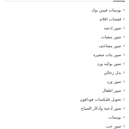
بوستات فيس بوك
قفشات افلام
صور ادعيه
صور منقبات
صور مصاحف
صور بنات صغيره
صور بوكيه ورد
بدل رجالي
صور ورد
صور اطفال
تحويل فليكسات فودافون
صور أدعية وأذكار الصباح
بوستات
صور حب