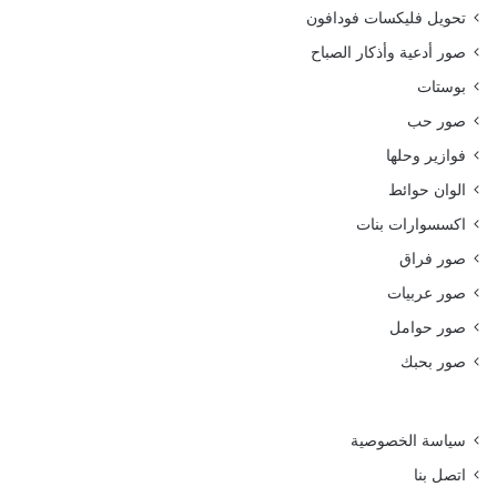
تحويل فليكسات فودافون
صور أدعية وأذكار الصباح
بوستات
صور حب
فوازير وحلها
الوان حوائط
اكسسوارات بنات
صور فراق
صور عربيات
صور حوامل
صور بحبك
سياسة الخصوصية
اتصل بنا