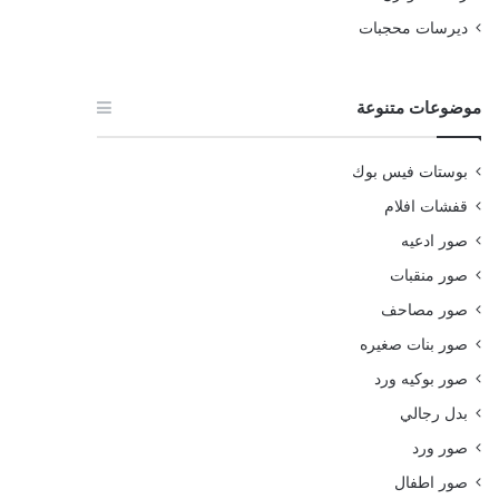
ديرسات محجبات
موضوعات متنوعة
بوستات فيس بوك
قفشات افلام
صور ادعيه
صور منقبات
صور مصاحف
صور بنات صغيره
صور بوكيه ورد
بدل رجالي
صور ورد
صور اطفال