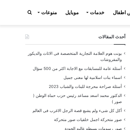
بحث
اطفال
خدمات
موبايل
منوعات
أحدث المقالات
عن
بونت هوم العلامة التجارية المتخصصة فى الاثاث والديكور
والمفروشات
أسئلة عامة للمسابقات مع الاجابة اكثر من 500 سؤال
اسماء بنات اسلامية لها معنى جميل
أسئلة صراحة محرجة للبنات والشباب 2023
الدكتور محمد اسعد مساعد رئيس حزب حماة الوطن (
صور )
أكل كل شىء ولم يشبع قصة الرجل الاغرب فى العالم
صور متحركة اجمل خلفيات صور متحركة
صور رسومات بسيطه عاليه الجودة