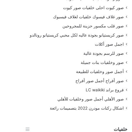
صور كيوت احلى خلفيات صور كيوت
صور غلاف فيسوك خلفيات لغلاف فيسبوك
صور قلب مكسور حزينة للمجروحين
صور كريستيانو بجودة عاليه لكل محبي كريستيانو رونالدو
اجمل صور أكلات
صور للرسم بجودة عالية
صور وخلفيات بنات جميلة
أجمل صور وخلفيات للطبيعة
صور أفراح أجمل صور أفراح
فروع براند LC waikiki
صور الأهلي أجمل صور وخلفيات للأهلي
اشكال ركنات مودرن 2022 بتصميمات رائعة
خلفيات