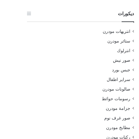
ديكورات
انتريهات مودرن
ستائر مودرن
انترلوك
صور نيش
جبس بورد
سراير اطفال
صالونات مودرن
رسومات حوائط
جزامة مودرن
صور غرف نوم
مطابخ مودرن
ركنات مودرن