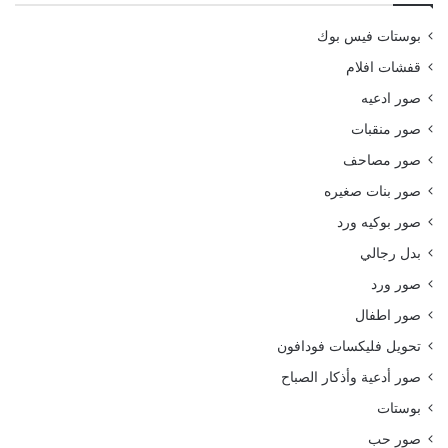
بوستات فيس بوك
قفشات افلام
صور ادعيه
صور منقبات
صور مصاحف
صور بنات صغيره
صور بوكيه ورد
بدل رجالي
صور ورد
صور اطفال
تحويل فليكسات فودافون
صور أدعية وأذكار الصباح
بوستات
صور حب