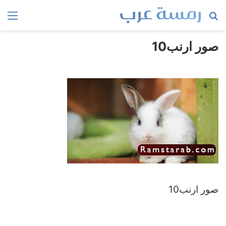
بحث
الق
عن
صور ارنب10
صور ارنب10