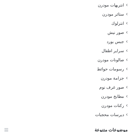
انتريهات مودرن
ستائر مودرن
انترلوك
صور نيش
جبس بورد
سراير اطفال
صالونات مودرن
رسومات حوائط
جزامة مودرن
صور غرف نوم
مطابخ مودرن
ركنات مودرن
ديرسات محجبات
موضوعات متنوعة