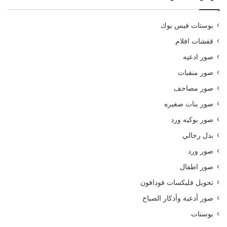
بوستات فيس بوك
قفشات افلام
صور ادعيه
صور منقبات
صور مصاحف
صور بنات صغيره
صور بوكيه ورد
بدل رجالي
صور ورد
صور اطفال
تحويل فليكسات فودافون
صور أدعية وأذكار الصباح
بوستات