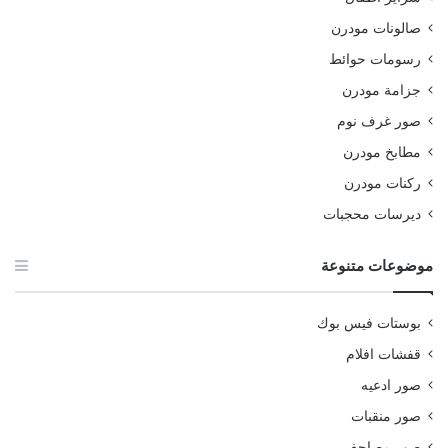
صالونات مودرن
رسومات حوائط
جزامة مودرن
صور غرف نوم
مطابخ مودرن
ركنات مودرن
ديرسات محجبات
موضوعات متنوعة
بوستات فيس بوك
قفشات افلام
صور ادعيه
صور منقبات
صور مصاحف