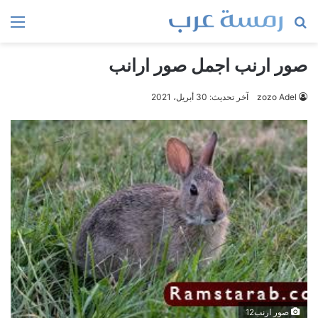
بحث
الق
عن
صور ارنب اجمل صور ارانب
zozo Adel
آخر تحديث: 30 أبريل، 2021
صور ارنب12