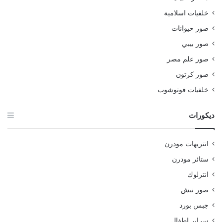
خلفيات اسلامية
صور حيوانات
صور بيبي
صور علم مصر
صور كرتون
خلفيات فوتوشوب
ديكورات
انتريهات مودرن
ستائر مودرن
انترلوك
صور نيش
جبس بورد
سراير اطفال