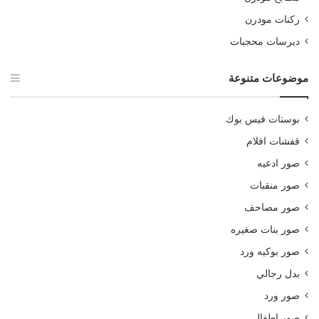
ركنات مودرن
ديرسات محجبات
موضوعات متنوعة
بوستات فيس بوك
قفشات افلام
صور ادعيه
صور منقبات
صور مصاحف
صور بنات صغيره
صور بوكيه ورد
بدل رجالي
صور ورد
صور اطفال