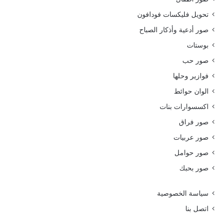
تحويل فليكسات فودافون
صور أدعية وأذكار الصباح
بوستات
صور حب
فوازير وحلها
الوان حوائط
اكسسوارات بنات
صور فراق
صور عربيات
صور حوامل
صور بحبك
سياسة الخصوصية
اتصل بنا