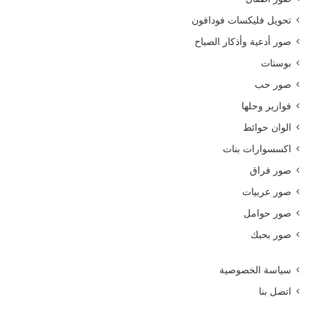
تحويل فليكسات فودافون
صور أدعية وأذكار الصباح
بوستات
صور حب
فوازير وحلها
الوان حوائط
اكسسوارات بنات
صور فراق
صور عربيات
صور حوامل
صور بحبك
سياسة الخصوصية
اتصل بنا