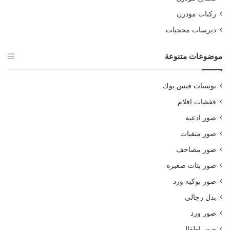
ركنات مودرن
ديرسات محجبات
موضوعات متنوعة
بوستات فيس بوك
قفشات افلام
صور ادعيه
صور منقبات
صور مصاحف
صور بنات صغيره
صور بوكيه ورد
بدل رجالي
صور ورد
صور اطفال