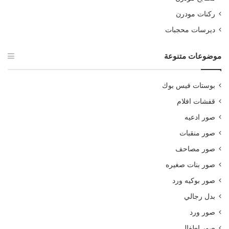
ركنات مودرن
ديرسات محجبات
موضوعات متنوعة
بوستات فيس بوك
قفشات افلام
صور ادعيه
صور منقبات
صور مصاحف
صور بنات صغيره
صور بوكيه ورد
بدل رجالي
صور ورد
صور اطفال