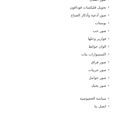
تحويل فليكسات فودافون
صور أدعية وأذكار الصباح
بوستات
صور حب
فوازير وحلها
الوان حوائط
اكسسوارات بنات
صور فراق
صور عربيات
صور حوامل
صور بحبك
سياسة الخصوصية
اتصل بنا