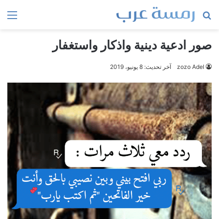
بحث
الق
عن
صور ادعية دينية واذكار واستغفار
zozo Adel
آخر تحديث: 8 يونيو، 2019