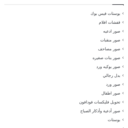
بوستات فيس بوك
قفشات افلام
صور ادعيه
صور منقبات
صور مصاحف
صور بنات صغيره
صور بوكيه ورد
بدل رجالي
صور ورد
صور اطفال
تحويل فليكسات فودافون
صور أدعية وأذكار الصباح
بوستات