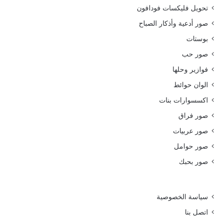
تحويل فليكسات فودافون
صور أدعية وأذكار الصباح
بوستات
صور حب
فوازير وحلها
الوان حوائط
اكسسوارات بنات
صور فراق
صور عربيات
صور حوامل
صور بحبك
سياسة الخصوصية
اتصل بنا