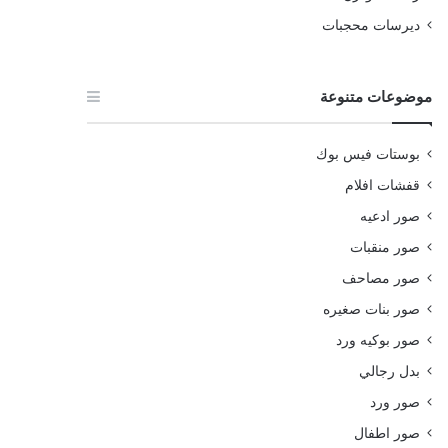
ديرسات محجبات
موضوعات متنوعة
بوستات فيس بوك
قفشات افلام
صور ادعيه
صور منقبات
صور مصاحف
صور بنات صغيره
صور بوكيه ورد
بدل رجالي
صور ورد
صور اطفال