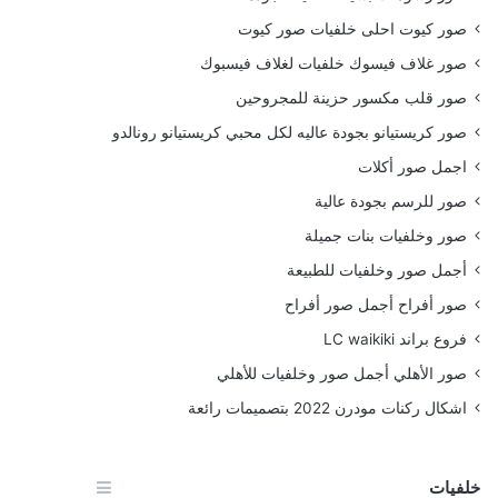
صور كيوت احلى خلفيات صور كيوت
صور غلاف فيسوك خلفيات لغلاف فيسبوك
صور قلب مكسور حزينة للمجروحين
صور كريستيانو بجودة عاليه لكل محبي كريستيانو رونالدو
اجمل صور أكلات
صور للرسم بجودة عالية
صور وخلفيات بنات جميلة
أجمل صور وخلفيات للطبيعة
صور أفراح أجمل صور أفراح
فروع براند LC waikiki
صور الأهلي أجمل صور وخلفيات للأهلي
اشكال ركنات مودرن 2022 بتصميمات رائعة
خلفيات