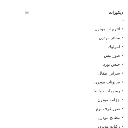
ديكورات
انتريهات مودرن
ستائر مودرن
انترلوك
صور نيش
جبس بورد
سراير اطفال
صالونات مودرن
رسومات حوائط
جزامة مودرن
صور غرف نوم
مطابخ مودرن
ركنات مودرن