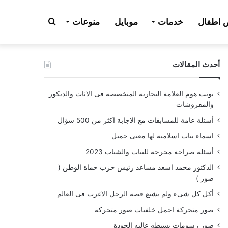
بحث
اطفال
خدمات
موبايل
منوعات
أحدث المقالات
عن
بونت هوم العلامة التجارية المتخصصة فى الاثاث والديكور
والمفروشات
أسئلة عامة للمسابقات مع الاجابة اكثر من 500 سؤال
اسماء بنات اسلامية لها معنى جميل
أسئلة صراحة محرجة للبنات والشباب 2023
الدكتور محمد اسعد مساعد رئيس حزب حماة الوطن (
صور )
أكل كل شىء ولم يشبع قصة الرجل الاغرب فى العالم
صور متحركة اجمل خلفيات صور متحركة
صور رسومات بسيطه عاليه الجودة