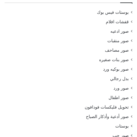
بوستات فيس بوك
قفشات افلام
صور ادعيه
صور منقبات
صور مصاحف
صور بنات صغيره
صور بوكيه ورد
بدل رجالي
صور ورد
صور اطفال
تحويل فليكسات فودافون
صور أدعية وأذكار الصباح
بوستات
صور حب