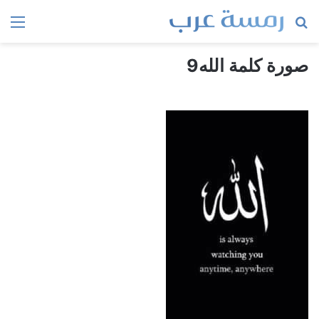
بحث
الق
عن
صورة كلمة الله9