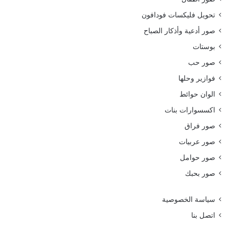
تحويل فليكسات فودافون
صور أدعية وأذكار الصباح
بوستات
صور حب
فوازير وحلها
الوان حوائط
اكسسوارات بنات
صور فراق
صور عربيات
صور حوامل
صور بحبك
سياسة الخصوصية
اتصل بنا