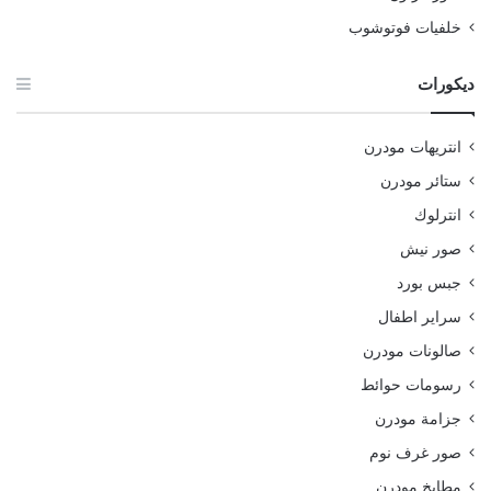
خلفيات فوتوشوب
ديكورات
انتريهات مودرن
ستائر مودرن
انترلوك
صور نيش
جبس بورد
سراير اطفال
صالونات مودرن
رسومات حوائط
جزامة مودرن
صور غرف نوم
مطابخ مودرن