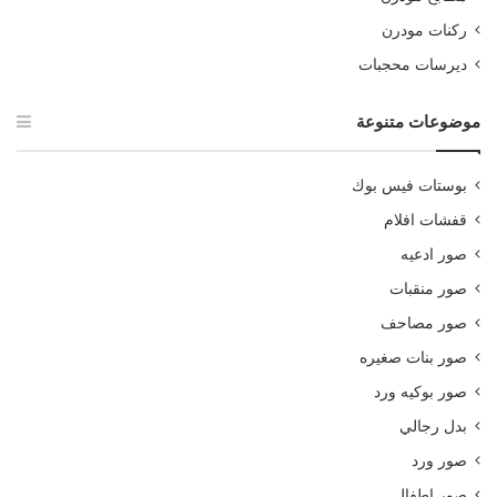
ركنات مودرن
ديرسات محجبات
موضوعات متنوعة
بوستات فيس بوك
قفشات افلام
صور ادعيه
صور منقبات
صور مصاحف
صور بنات صغيره
صور بوكيه ورد
بدل رجالي
صور ورد
صور اطفال